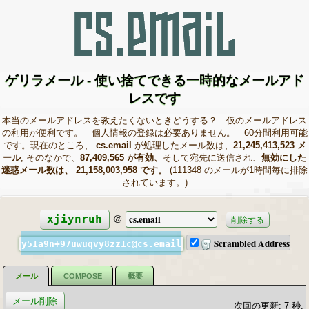
ゲリラメール - 使い捨てできる一時的なメールアド
レスです
本当のメールアドレスを教えたくないときどうする？ 仮のメールアドレス
の利用が便利です。 個人情報の登録は必要ありません。 60分間利用可能
です。現在のところ、
cs.email
が処理したメール数は、
21,245,413,523 メ
ール
, そのなかで、
87,409,565 が有効、
そして宛先に送信され、
無効にした
迷惑メール数は、 21,158,003,958 です。
(111348 のメールが1時間毎に排除
されています。)
@
xjiynruh
削除する
Scrambled Address
y51a9n+97uwuqvy8zz1c@cs.email
メール
COMPOSE
概要
次回の更新: 6 秒.